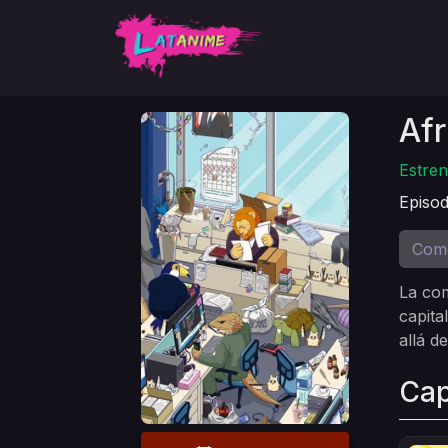
Afr
Estren
Episod
Com
La com
capita
allá d
Cap