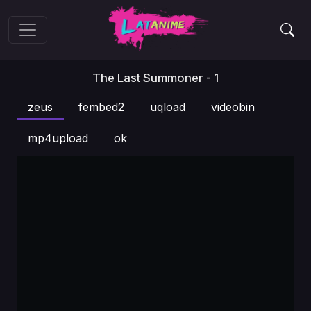
The Last Summoner - 1
zeus
fembed2
uqload
videobin
mp4upload
ok