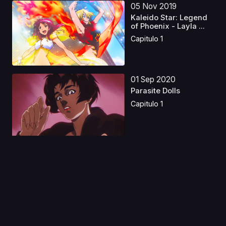
05 Nov 2019
Kaleido Star: Legend
of Phoenix - Layla ...
Capitulo 1
01 Sep 2020
Parasite Dolls
Capitulo 1
03 Mar 2025
Puella Magi Madoka
Magica the Movie 3:
R...
Capitulo 1