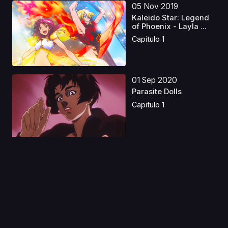
05 Nov 2019
Kaleido Star: Legend
of Phoenix - Layla ...
Capitulo 1
01 Sep 2020
Parasite Dolls
Capitulo 1
03 Mar 2025
Puella Magi Madoka
Magica the Movie 3:
R...
Capitulo 1