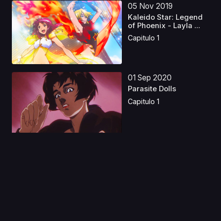
05 Nov 2019
Kaleido Star: Legend
of Phoenix - Layla ...
Capitulo 1
01 Sep 2020
Parasite Dolls
Capitulo 1
03 Mar 2025
Puella Magi Madoka
Magica the Movie 3:
R...
Capitulo 1