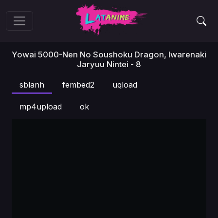
Yowai 5000-Nen No Soushoku Dragon, Iwarenaki
Jaryuu Nintei - 8
sblanh
fembed2
uqload
mp4upload
ok