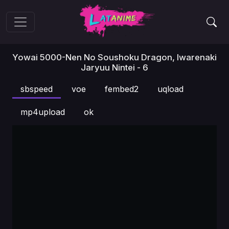
Yowai 5000-Nen No Soushoku Dragon, Iwarenaki
Jaryuu Nintei - 6
sbspeed
voe
fembed2
uqload
mp4upload
ok