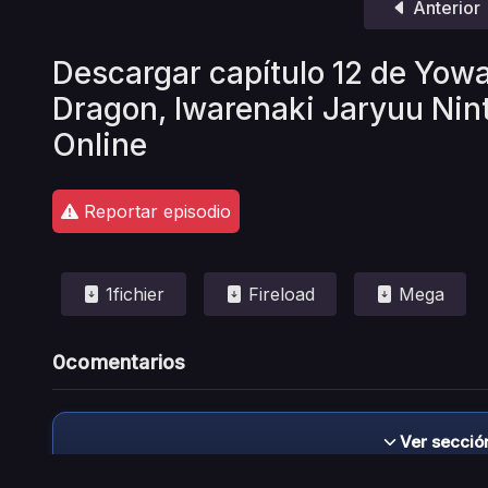
Anterior
Descargar capítulo 12 de Yo
Dragon, Iwarenaki Jaryuu Nin
Online
Reportar episodio
1fichier
Fireload
Mega
0
comentarios
Ver secció