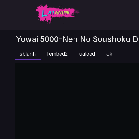
Yowai 5000-Nen No Soushoku Dra
sblanh
fembed2
uqload
ok