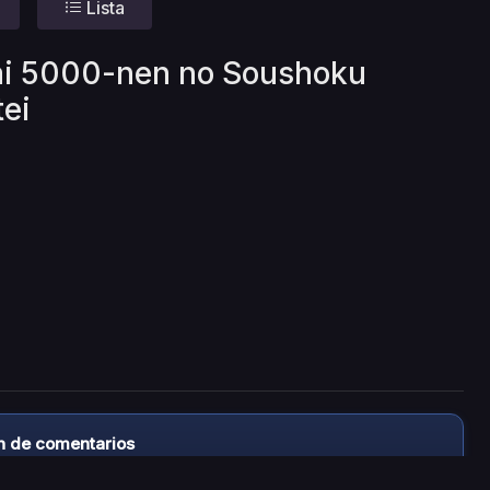
Lista
wai 5000-nen no Soushoku
tei
n de comentarios