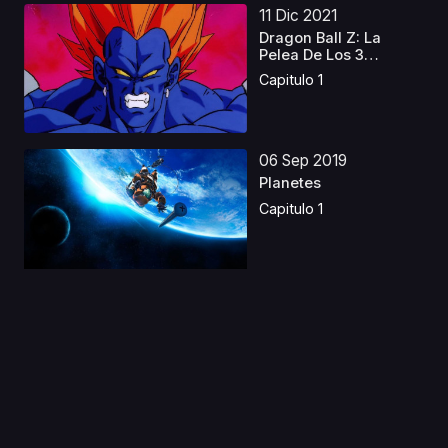
11 Dic 2021
Dragon Ball Z: La
Pelea De Los 3
Saiyaji...
Capitulo 1
06 Sep 2019
Planetes
Capitulo 1
03 Ene 2022
Star☆Twinkle Precure:
Hoshi no Uta ni ...
Capitulo 1