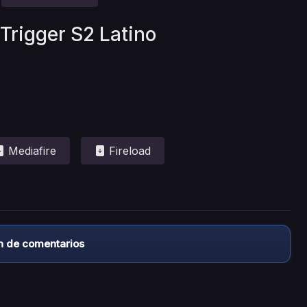
 Trigger S2 Latino
Mediafire
Fireload
n de comentarios
almacena ningún archivo/video en sus servidores, ni enlaz