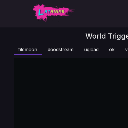
World Trigge
filemoon
doodstream
uqload
ok
v