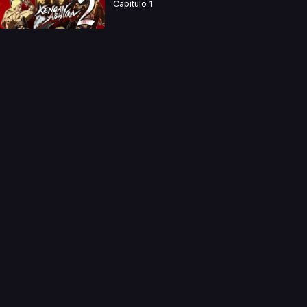
Capitulo 1
a directamente. Ningun video se encuentra