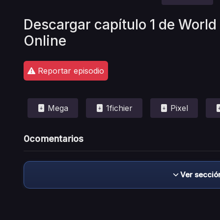
Descargar capítulo 1 de World
Online
Reportar episodio
Mega
1fichier
Pixel
0
comentarios
Ver secció
Descargo de responsabilidad: este sitio no 