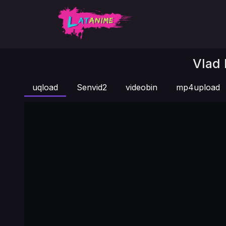
Vlad 
uqload
Senvid2
videobin
mp4upload