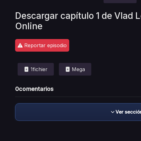
Descargar capítulo 1 de Vlad 
Online
Reportar episodio
1fichier
Mega
0
comentarios
Ver secció
Descargo de responsabilidad: este sitio no 