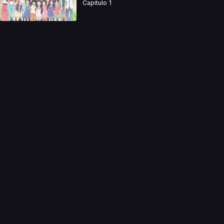
Capitulo 1
a directamente. Ningun video se encuentra