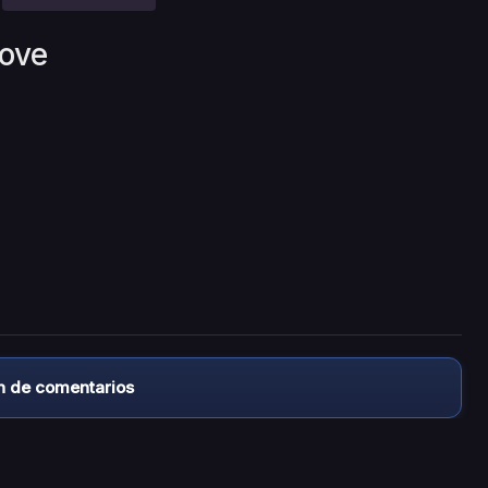
Love
n de comentarios
almacena ningún archivo/video en sus servidores, ni enlaz