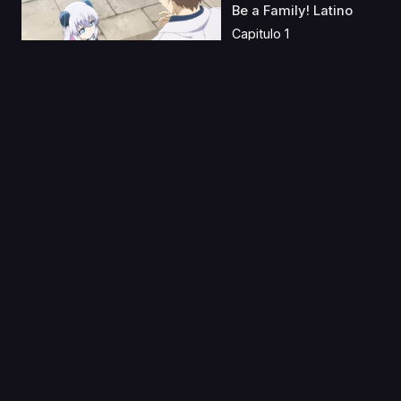
Be a Family! Latino
Capitulo 1
10 Ago 2019
Yawara!
Capitulo 1
11 Ene 2021
Shin Chuuka Ichiban!
2
Capitulo 1
20 Sep 2019
Kimetsu no Yaiba
1080p