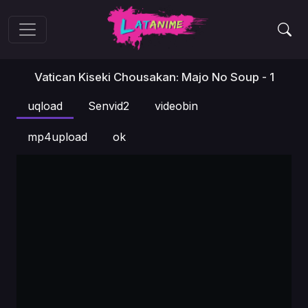
Vatican Kiseki Chousakan: Majo No Soup - 1
uqload
Senvid2
videobin
mp4upload
ok