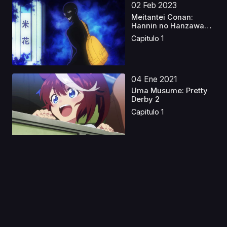
02 Feb 2023
Meitantei Conan:
Hannin no Hanzawa-
san C...
Capitulo 1
04 Ene 2021
Uma Musume: Pretty
Derby 2
Capitulo 1
04 Jul 2022
Youkoso Jitsuryoku
Shijou Shugi no
Kyous...
Capitulo 1
27 Nov 2019