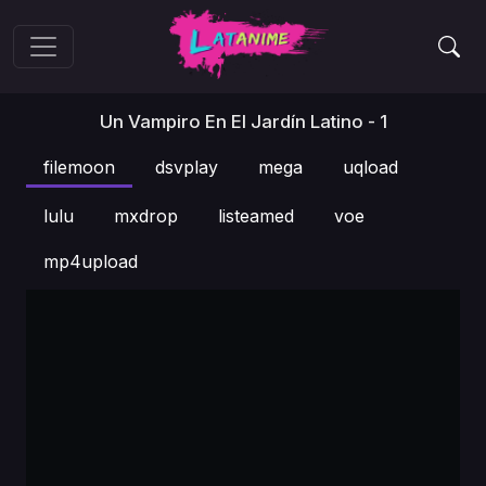
Un Vampiro En El Jardín Latino - 1
filemoon
dsvplay
mega
uqload
lulu
mxdrop
listeamed
voe
mp4upload