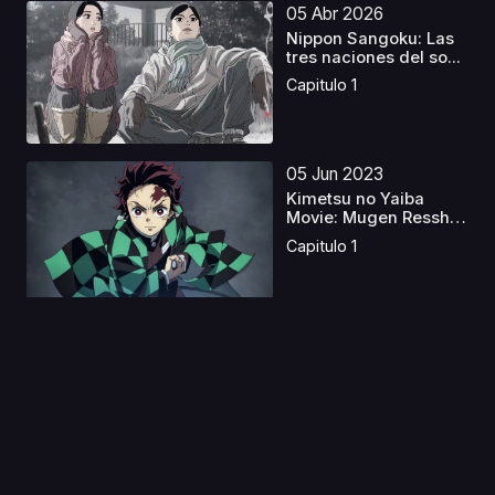
05 Abr 2026
Nippon Sangoku: Las
tres naciones del so...
Capitulo 1
05 Jun 2023
Kimetsu no Yaiba
Movie: Mugen Ressha-
hen...
Capitulo 1
08 Jul 2022
Soredemo Ayumu wa
Yosetekuru
Capitulo 1