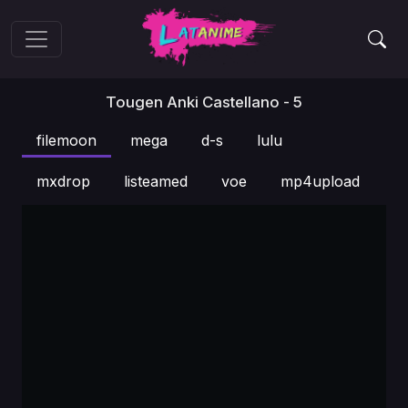
Tougen Anki Castellano - 5
filemoon
mega
d-s
lulu
mxdrop
listeamed
voe
mp4upload