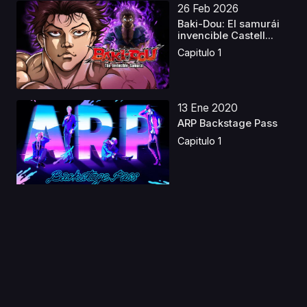
26 Feb 2026
Baki-Dou: El samurái
invencible Castell...
Capitulo 1
13 Ene 2020
ARP Backstage Pass
Capitulo 1
19 Sep 2021
Ganbare Douki-chan
Capitulo 1