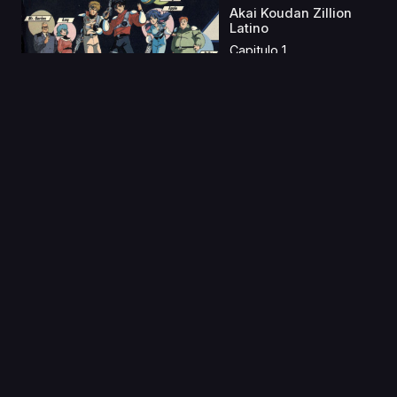
Akai Koudan Zillion
Latino
Capitulo 1
22 Mar 2020
Violet Evergarden
Gaiden: Eien to Jidou
...
Capitulo 1
03 Sep 2024
Yamada-kun to 7-nin
no Majo Latino
Capitulo 1
02 Dic 2024