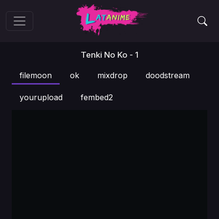
Tenki No Ko - 1
filemoon
ok
mixdrop
doodstream
yourupload
fembed2