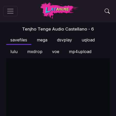
Tenjho Tenge Audio Castellano - 6
savefiles
mega
dsvplay
uqload
lulu
mxdrop
voe
mp4upload