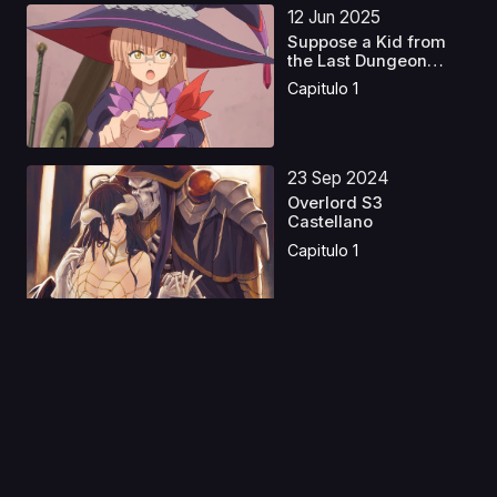
12 Jun 2025
Suppose a Kid from
the Last Dungeon
Boon...
Capitulo 1
23 Sep 2024
Overlord S3
Castellano
Capitulo 1
01 Sep 2020
Taiho Shichau zo in
America
Capitulo 1