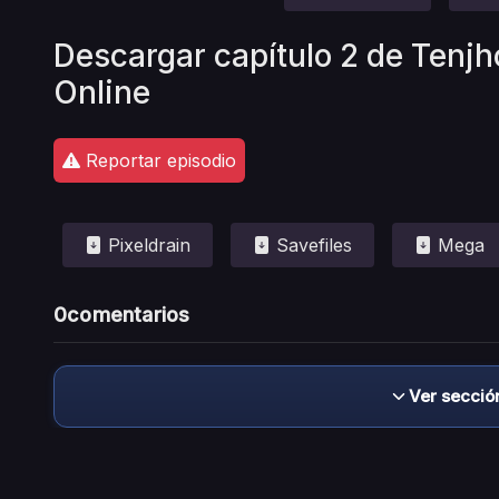
Descargar capítulo 2 de Tenj
Online
Reportar episodio
Pixeldrain
Savefiles
Mega
0
comentarios
Ver secció
Descargo de responsabilidad: este sitio no 