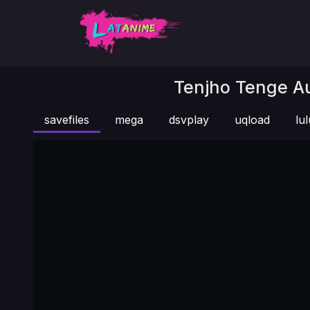
Tenjho Tenge Au
savefiles
mega
dsvplay
uqload
lul