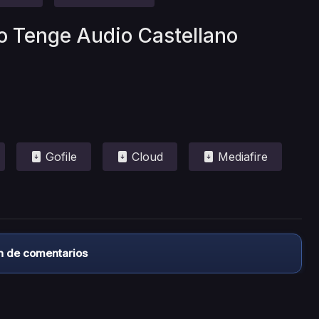
ho Tenge Audio Castellano
Gofile
Cloud
Mediafire
n de comentarios
almacena ningún archivo/video en sus servidores, ni enlaz