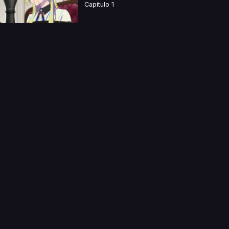
Capitulo 1
a directamente. Ningun video se encuentra