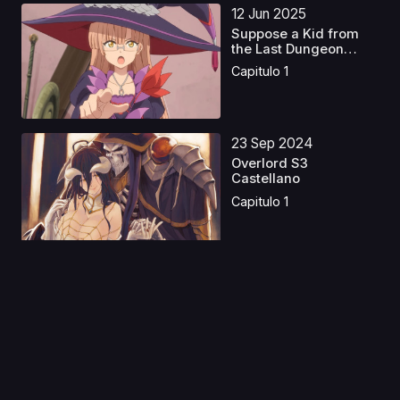
12 Jun 2025
Suppose a Kid from
the Last Dungeon
Boon...
Capitulo 1
23 Sep 2024
Overlord S3
Castellano
Capitulo 1
01 Sep 2020
Taiho Shichau zo in
America
Capitulo 1