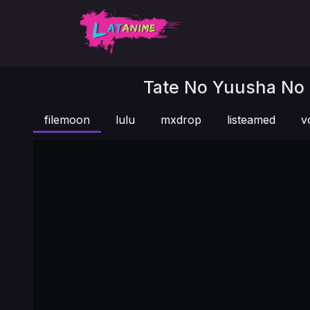
Tate No Yuusha No N
filemoon
lulu
mxdrop
listeamed
v