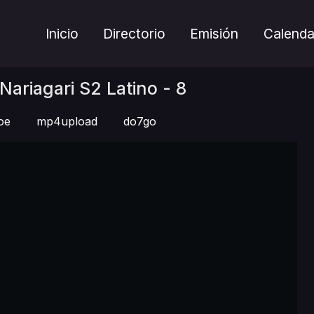
Inicio
Directorio
Emisión
Calenda
ariagari S2 Latino - 8
oe
mp4upload
do7go