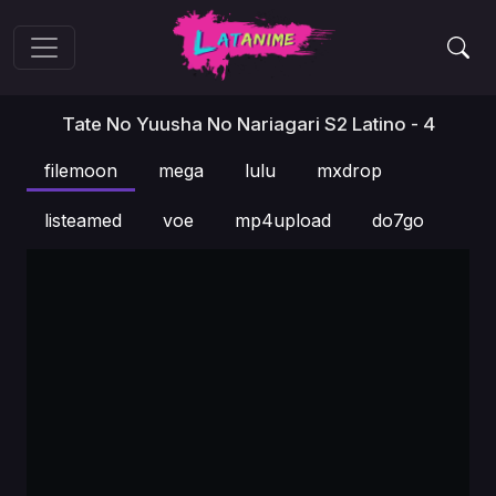
Tate No Yuusha No Nariagari S2 Latino - 4
filemoon
mega
lulu
mxdrop
listeamed
voe
mp4upload
do7go