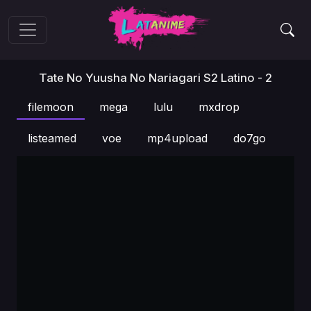
Tate No Yuusha No Nariagari S2 Latino - 2
filemoon
mega
lulu
mxdrop
listeamed
voe
mp4upload
do7go