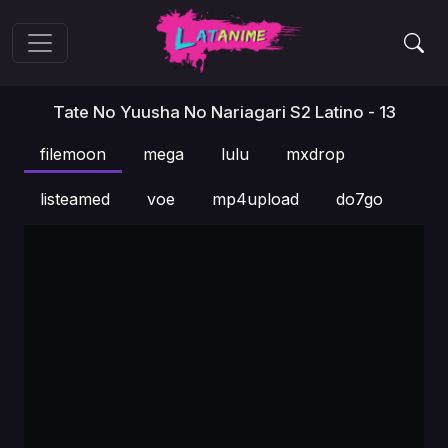
Tate No Yuusha No Nariagari S2 Latino - 13
filemoon
mega
lulu
mxdrop
listeamed
voe
mp4upload
do7go