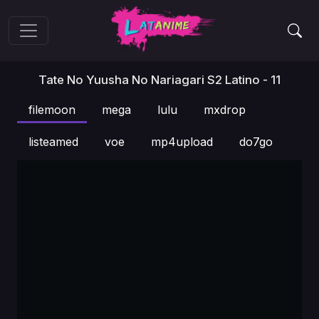
Tate No Yuusha No Nariagari S2 Latino - 11
filemoon
mega
lulu
mxdrop
listeamed
voe
mp4upload
do7go