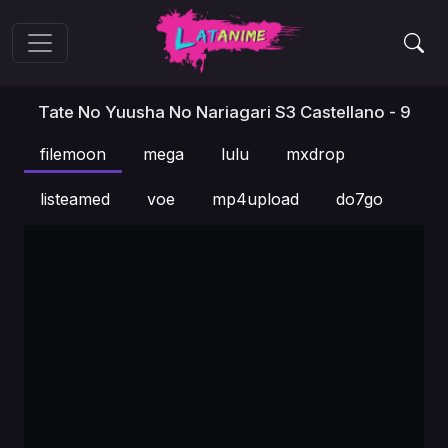
Tate No Yuusha No Nariagari S3 Castellano - 9
filemoon
mega
lulu
mxdrop
listeamed
voe
mp4upload
do7go