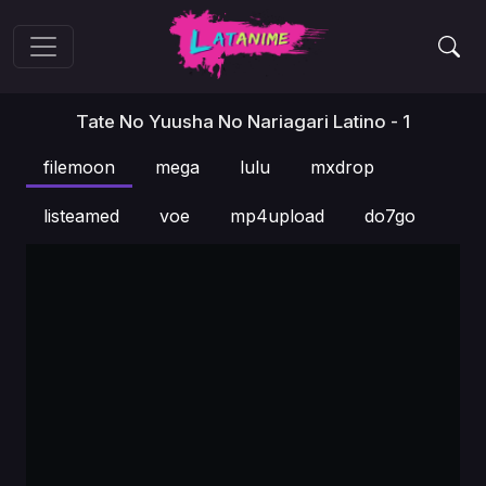
Tate No Yuusha No Nariagari Latino - 1
filemoon
mega
lulu
mxdrop
listeamed
voe
mp4upload
do7go