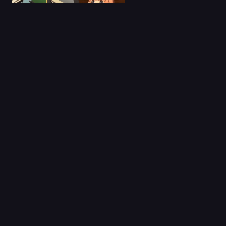
22 Ene 2026
La princesa Kaguya
del cosmos
Castellano
Capitulo 1
07 Abr 2022
Shachiku-san wa
Youjo Yuurei ni
Iyasaret...
Capitulo 1
29 Sep 2023
Kengan Ashura S1
Latino
Capitulo 1