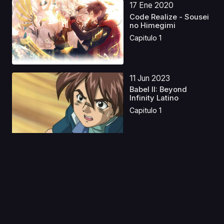
17 Ene 2020
Code Realize - Sousei
no Himegimi
Capitulo 1
11 Jun 2023
Babel II: Beyond
Infinity Latino
Capitulo 1
14 Ene 2025
Mushoku Tensei:
Isekai Ittara Honki
Dasu...
Capitulo 1
18 Mar 2021