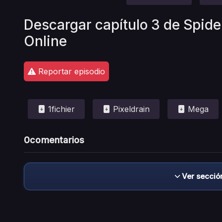
Descargar capítulo 3 de Spide
Online
Reportar episodio
1fichier
Pixeldrain
Mega
0
comentarios
Ver secció
Descargo de responsabilidad: este sitio no 