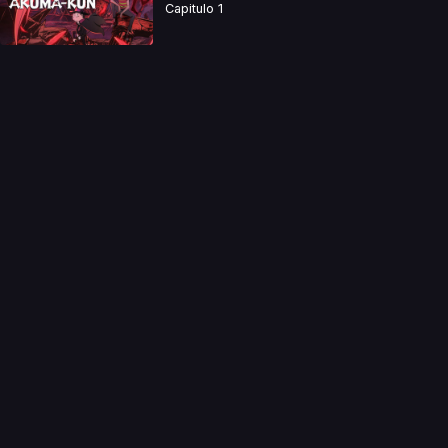
Capitulo 1
a directamente. Ningun video se encuentra