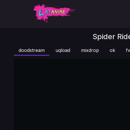
Spider Rid
doodstream
uqload
mixdrop
ok
fv