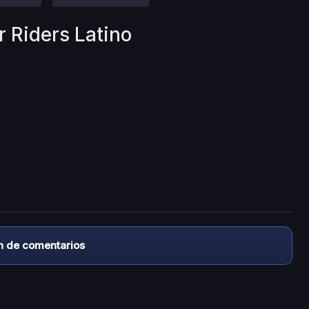
r Riders Latino
n de comentarios
almacena ningún archivo/video en sus servidores, ni enlaz