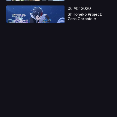
06 Abr 2020
Shironeko Project:
Zero Chronicle
Capitulo 1
15 Nov 2023
Juuni Kokuki Latino
Capitulo 1
01 Sep 2020
Mobile Suit Victory
Gundam
Capitulo 1