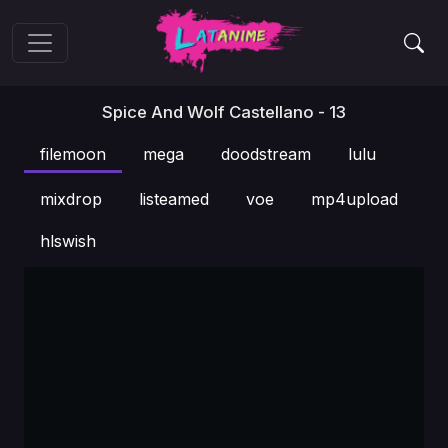
Spice And Wolf Castellano - 13
filemoon
mega
doodstream
lulu
mixdrop
listeamed
voe
mp4upload
hlswish