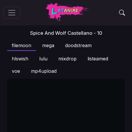
Spice And Wolf Castellano - 10
filemoon
mega
doodstream
hlswish
lulu
mixdrop
listeamed
voe
mp4upload