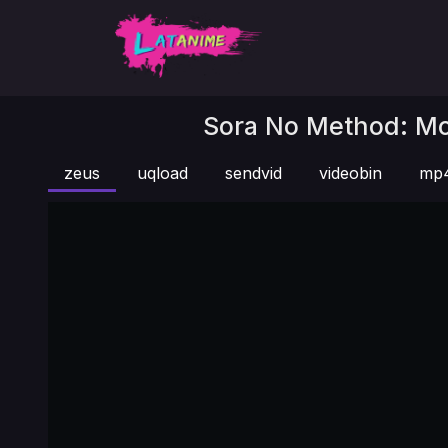
Sora No Method: Mou
zeus
uqload
sendvid
videobin
mp4