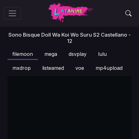
Sono Bisque Doll Wa Koi Wo Suru S2 Castellano -
12
filemoon
mega
dsvplay
lulu
mxdrop
listeamed
voe
mp4upload