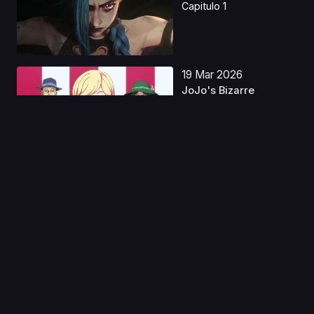
Capitulo 1
19 Mar 2026
JoJo's Bizarre
Adventure: Steel Ball
Run...
Capitulo 1
13 Sep 2023
Space Adventure
Cobra: The Movie
Latino
Capitulo 1
17 Abr 2023
Resident Evil: Infinite
Darkness Castell...