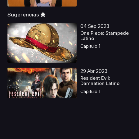
Sugerencias
04 Sep 2023
One Piece: Stampede
Latino
Capitulo 1
29 Abr 2023
Resident Evil:
Damnation Latino
Capitulo 1
15 Ago 2019
Mardock Scramble:
The Third Exhaust
Capitulo 1