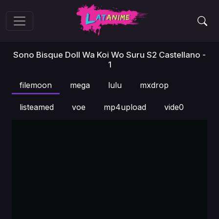
Sono Bisque Doll Wa Koi Wo Suru S2 Castellano -
1
filemoon
mega
lulu
mxdrop
listeamed
voe
mp4upload
vide0