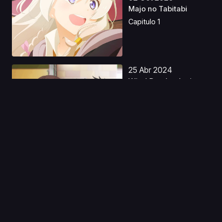
Majo no Tabitabi
Capitulo 1
25 Abr 2024
Wind Breaker Latino
Capitulo 1
02 Ago 2019
JoJo's Bizarre
Adventure (2012) S1
Caste...
Capitulo 1
28 Ene 2023