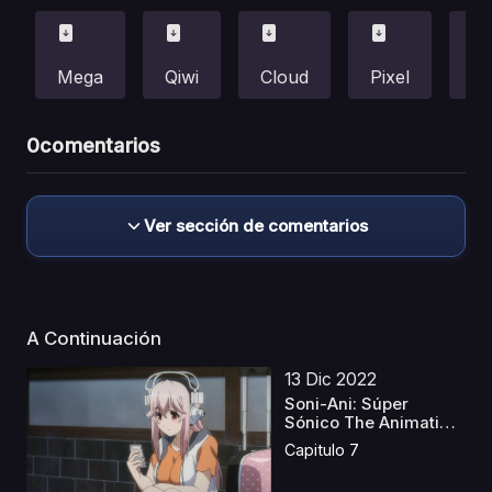
Mega
Qiwi
Cloud
Pixel
Fi
0
comentarios
Ver sección de comentarios
A Continuación
13 Dic 2022
Soni-Ani: Súper
Sónico The Animation
L...
Capitulo 7