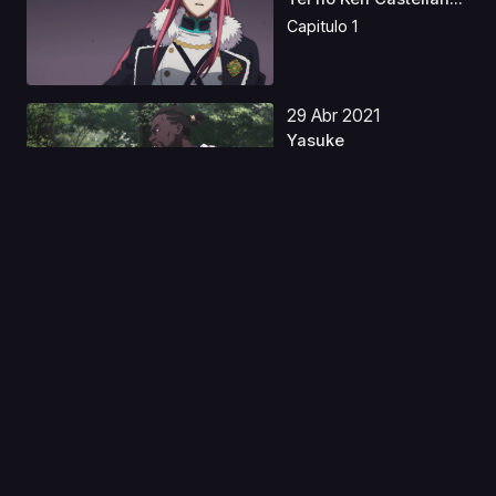
Capitulo 1
29 Abr 2021
Yasuke
Capitulo 1
06 Ene 2023
Uta no☆Prince-sama♪
Maji Love 1000% ...
Capitulo 1
06 Ago 2019
Fate/kaleid liner
Prisma☆Illya 3rei!!