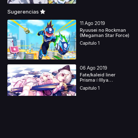
Sugerencias
11 Ago 2019
Ryuusei no Rockman
(Megaman Star Force)
Capitulo 1
06 Ago 2019
Fate/kaleid liner
Prisma☆Illya
Especia...
Capitulo 1
12 Ago 2025
Baraou no Souretsu
Latino
Capitulo 1