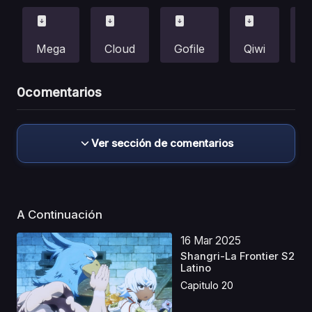
Mega
Cloud
Gofile
Qiwi
F
0
comentarios
Ver sección de comentarios
A Continuación
16 Mar 2025
Shangri-La Frontier S2
Latino
Capitulo 20