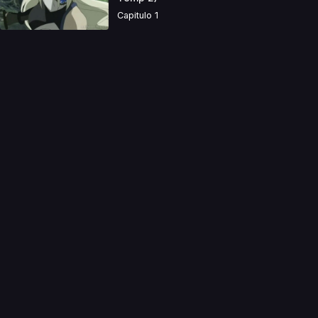
Capitulo 1
a directamente. Ningun video se encuentra