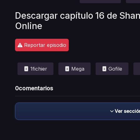
Descargar capítulo 16 de Shan
Online
Reportar episodio
1fichier
Mega
Gofile
0
comentarios
Ver secció
Descargo de responsabilidad: este sitio no 