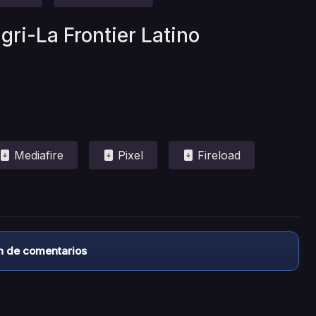
gri-La Frontier Latino
Mediafire
Pixel
Fireload
n de comentarios
almacena ningún archivo/video en sus servidores, ni enlaz