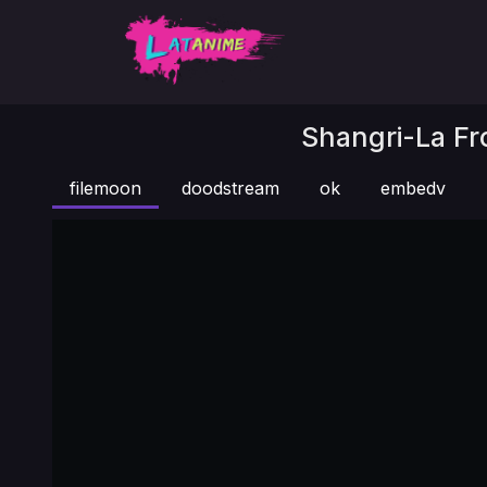
Shangri-La Fro
filemoon
doodstream
ok
embedv