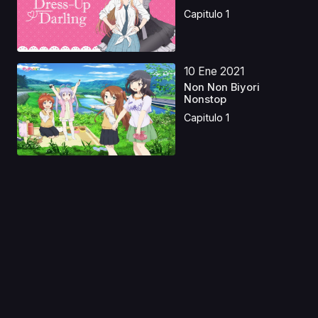
Capitulo 1
10 Ene 2021
Non Non Biyori
Nonstop
Capitulo 1
29 Ago 2025
Dokyuu Hentai HxEros
OVA
Capitulo 1
30 Oct 2024
Historias de
Fantasmas Redoblaje