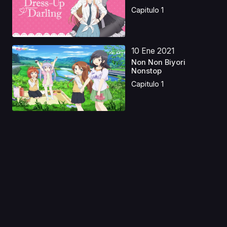
Capitulo 1
10 Ene 2021
Non Non Biyori
Nonstop
Capitulo 1
29 Ago 2025
Dokyuu Hentai HxEros
OVA
Capitulo 1
30 Oct 2024
Historias de
Fantasmas Redoblaje