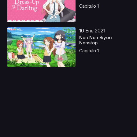
Capitulo 1
10 Ene 2021
Non Non Biyori
Nonstop
Capitulo 1
29 Ago 2025
Dokyuu Hentai HxEros
OVA
Capitulo 1
30 Oct 2024
Historias de
Fantasmas Redoblaje