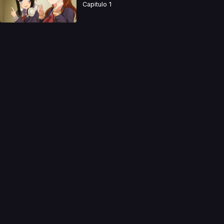
Capitulo 1
a directamente. Ningun video se encuentra