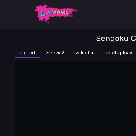
Sengoku Co
uqload
Senvid2
videobin
mp4upload