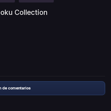
oku Collection
n de comentarios
almacena ningún archivo/video en sus servidores, ni enlaz