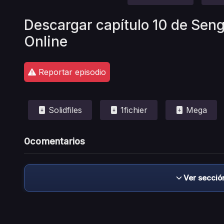
Descargar capítulo 10 de Seng
Online
Reportar episodio
Solidfiles
1fichier
Mega
0
comentarios
Ver secció
Descargo de responsabilidad: este sitio no 