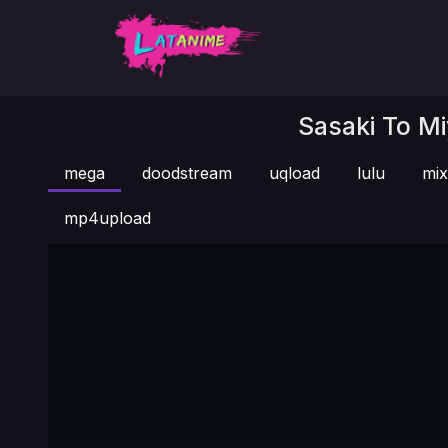
Sasaki To Mi
mega
doodstream
uqload
lulu
mi
mp4upload