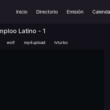
Inicio
Directorio
Emisión
Calenda
ploo Latino - 1
wolf
mp4upload
lvturbo