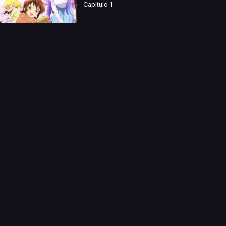
Capitulo 1
a directamente. Ningun video se encuentra