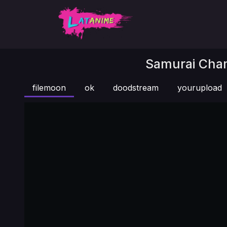
Samurai Cham
filemoon
ok
doodstream
yourupload