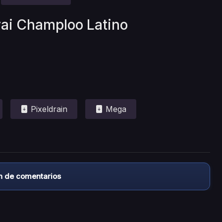
rai Champloo Latino
Pixeldrain
Mega
n de comentarios
almacena ningún archivo/video en sus servidores, ni enlaz