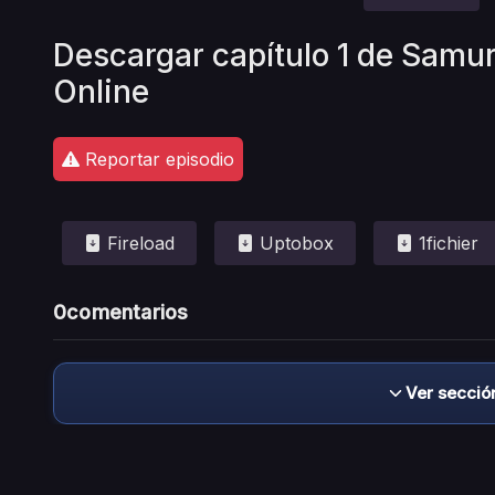
Descargar capítulo 1 de Samu
Online
Reportar episodio
Fireload
Uptobox
1fichier
0
comentarios
Ver secció
Descargo de responsabilidad: este sitio no 