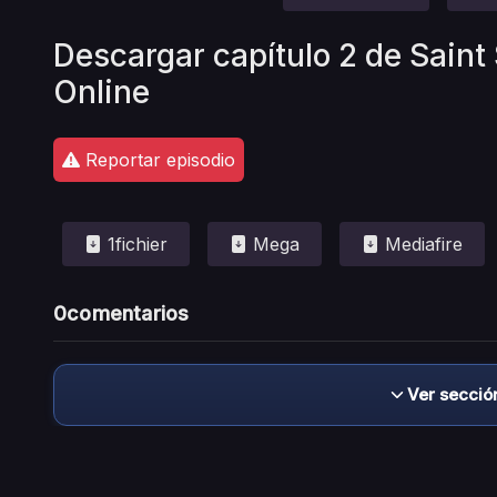
Descargar capítulo 2 de Saint 
Online
Reportar episodio
1fichier
Mega
Mediafire
0
comentarios
Ver secció
Descargo de responsabilidad: este sitio no 