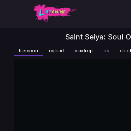
Saint Seiya: Soul 
filemoon
uqload
mixdrop
ok
dood