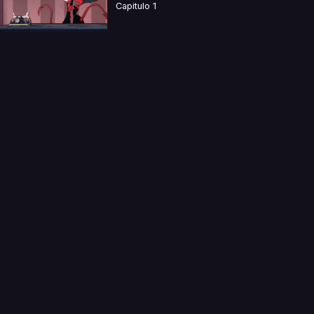
Capitulo 1
a directamente. Ningun video se encuentra