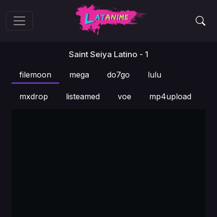
Saint Seiya Latino - 1
filemoon
mega
do7go
lulu
mxdrop
listeamed
voe
mp4upload