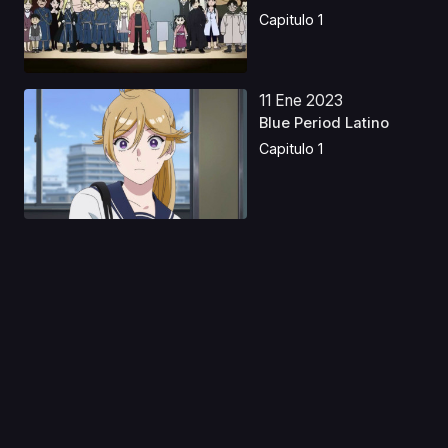
Kom...
Capitulo 1
11 Ene 2023
Blue Period Latino
Capitulo 1
11 Nov 2019
Lodoss-tou Senki
(Record of Lodoss
War)
Capitulo 1
16 Jul 2024
Angel Cop
Capitulo 1