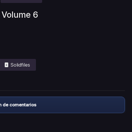
Y Volume 6
Solidfiles
n de comentarios
almacena ningún archivo/video en sus servidores, ni enlaz