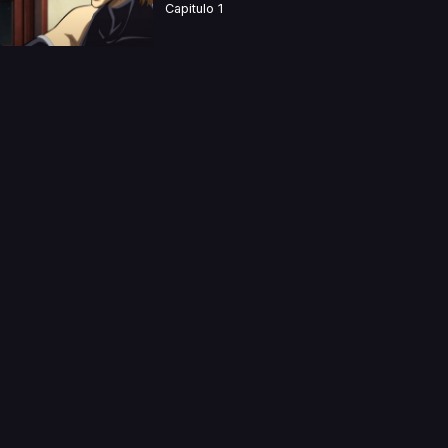
Capitulo 1
a directamente. Ningun video se encuentra