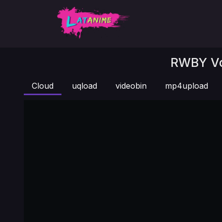
RWBY Vo
Cloud
uqload
videobin
mp4upload