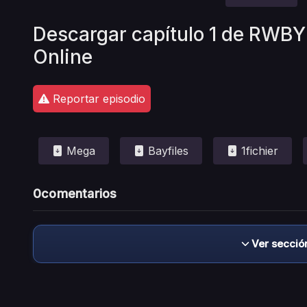
Descargar capítulo 1 de RWB
Online
Reportar episodio
Mega
Bayfiles
1fichier
0
comentarios
Ver secció
Descargo de responsabilidad: este sitio no 