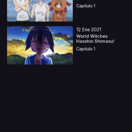
Capitulo 1
12 Ene 2021
World Witches
Hasshin Shimasu!
Capitulo 1
27 Mar 2020
Psycho Pass 3: First
Inspector
Capitulo 1
01 May 2023
Isekai wa Smartphone
S1 Latino