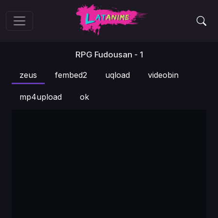
RPG Fudousan - 1
zeus
fembed2
uqload
videobin
mp4upload
ok